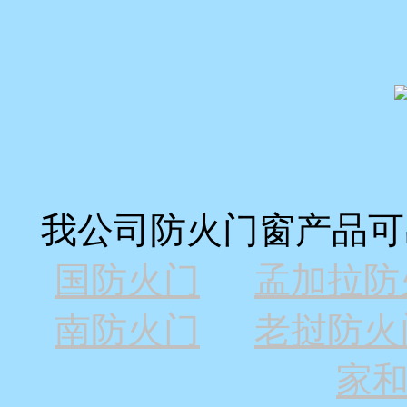
我公司防火门窗产品
国防火门
孟加拉防
南防火门
老挝防火
家和